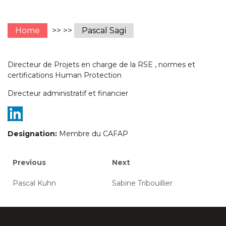
Home
>> >>
Pascal Sagi
Directeur de Projets en charge de la RSE , normes et
certifications Human Protection
Directeur administratif et financier
Designation:
Membre du CAFAP
Navigation
Previous
Next
Previous
Next
post:
post:
de
Pascal Kuhn
Sabine Tribouillier
l’article