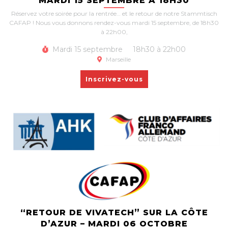
MARDI 15 SEPTEMBRE À 18H30
Réservez votre soirée pour la rentrée… et le retour de notre Stammtisch
CAFAP ! Nous vous donnons rendez-vous mardi 15 septembre, de 18h30
à 22h00,
Mardi 15 septembre
18h30 à 22h00
Marseille
Inscrivez-vous
“RETOUR DE VIVATECH” SUR LA CÔTE
D’AZUR – MARDI 06 OCTOBRE