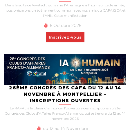
Dans la suite de Vivatech, qui a mis l’Allemagne à l’honneur cette année,
nous préparons un évènement commun avec nos amis du CAFA@CA et
l’AHK. Cette manifestation
6 Octobre 2026
Inscrivez-vous
26ÈME CONGRÈS DES CAFA DU 12 AU 14
NOVEMBRE À MONTPELLIER –
INSCRIPTIONS OUVERTES
Le RAFAL à le plaisir d’annoncer l’ouverture des inscriptions au 26e
Congrès des Clubs d’Affaires Franco-Allemands, qui se tiendra du 12 au 14
novembre 2026
du 12 au 14 Novembre