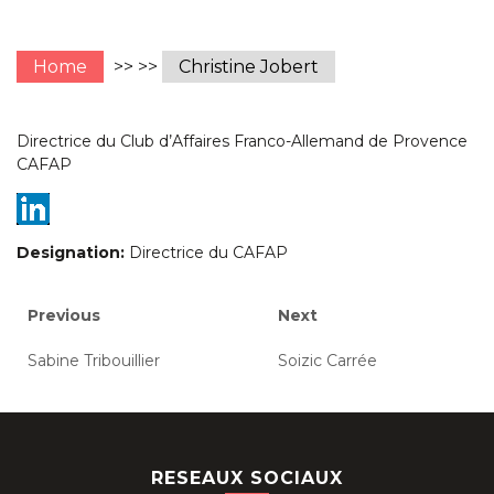
Home
>> >>
Christine Jobert
Directrice du Club d’Affaires Franco-Allemand de Provence
CAFAP
Designation:
Directrice du CAFAP
Navigation
Previous
Next
Previous
Next
post:
post:
de
Sabine Tribouillier
Soizic Carrée
l’article
RESEAUX SOCIAUX